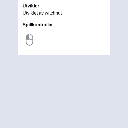
Utvikler
Utviklet av witchhut
Spillkontroller