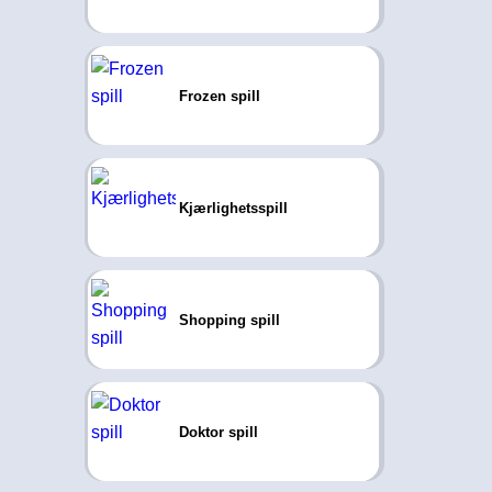
Frozen spill
Kjærlighetsspill
Shopping spill
Doktor spill