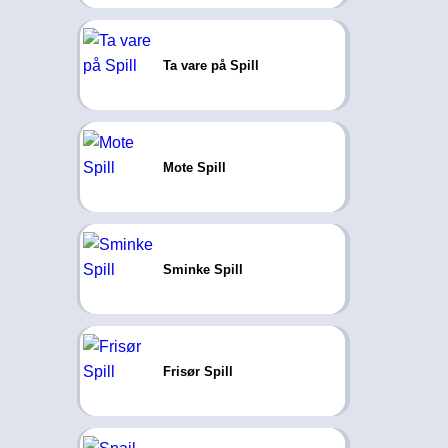
Ta vare på Spill
Mote Spill
Sminke Spill
Frisør Spill