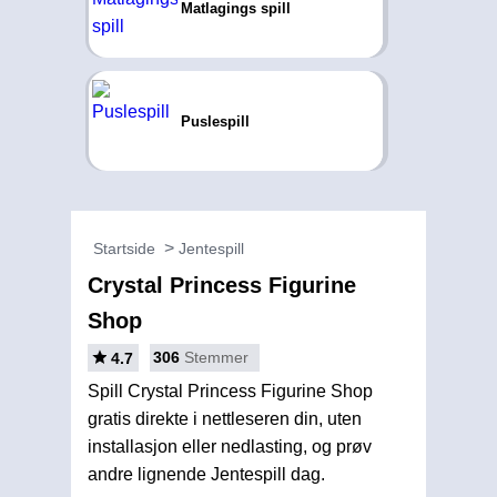
Matlagings spill
Puslespill
Startside
Jentespill
Crystal Princess Figurine
Shop
306
Stemmer
4.7
Spill Crystal Princess Figurine Shop
gratis direkte i nettleseren din, uten
installasjon eller nedlasting, og prøv
andre lignende Jentespill dag.