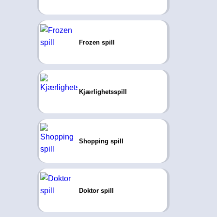
Frozen spill
Kjærlighetsspill
Shopping spill
Doktor spill