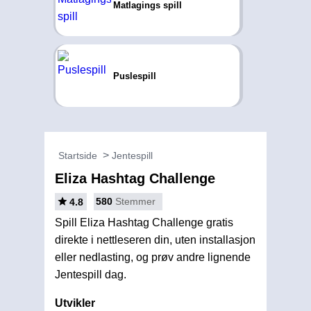
Matlagings spill
Puslespill
Startside
Jentespill
Eliza Hashtag Challenge
580
Stemmer
4.8
Spill Eliza Hashtag Challenge gratis
direkte i nettleseren din, uten installasjon
eller nedlasting, og prøv andre lignende
Jentespill dag.
Utvikler