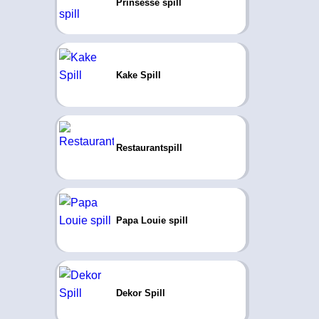
Prinsesse spill
Kake Spill
Restaurantspill
Papa Louie spill
Dekor Spill