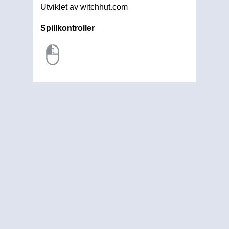
Utviklet av witchhut.com
Spillkontroller