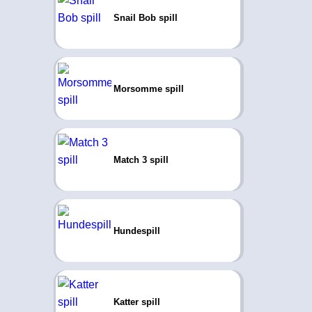
Snail Bob spill
Morsomme spill
Match 3 spill
Hundespill
Katter spill