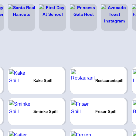
Kake Spill
Restaurantspill
Sminke Spill
Frisør Spill