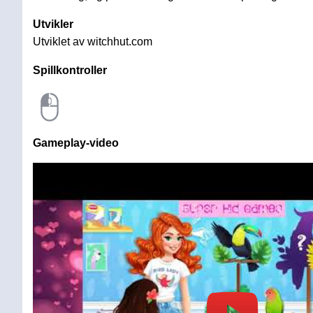
Utvikler
Utviklet av witchhut.com
Spillkontroller
Gameplay-video