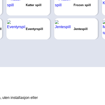
Katter spill
Frozen spill
ll
Eventyrspill
Jentespill
, uten installasjon eller