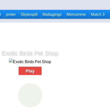
l
jenter
Skytespill
Matlagings
Morsomme
Match 3
Exotic Birds Pet Shop
Play