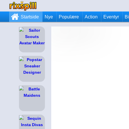
Startside
Nye
Populære
Action
Eventyr
Bi