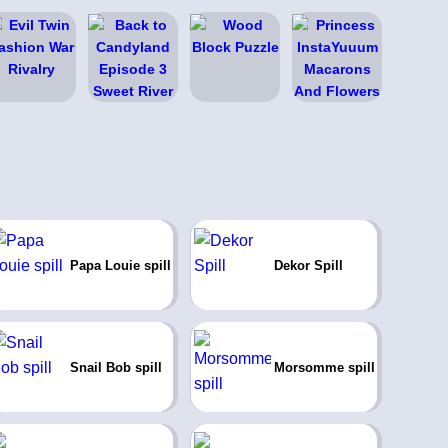
Papa Louie spill
Dekor Spill
Snail Bob spill
Morsomme spill