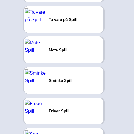
Ta vare på Spill
Mote Spill
Sminke Spill
Frisør Spill