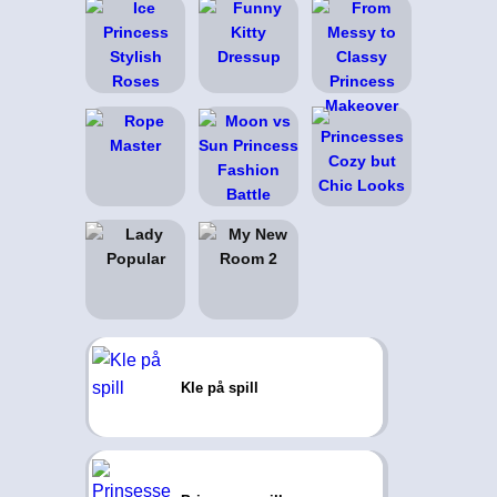
Kle på spill