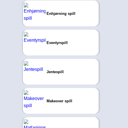
Enhjørning spill
Eventyrspill
Jentespill
Makeover spill