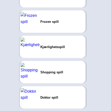
Frozen spill
Kjærlighetsspill
Shopping spill
Doktor spill