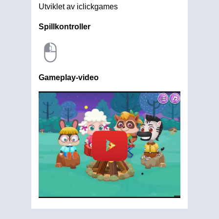
Utviklet av iclickgames
Spillkontroller
Gameplay-video