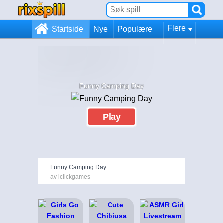
Flere
Startside
Nye
Populære
Funny Camping Day
Play
Funny Camping Day
av iclickgames