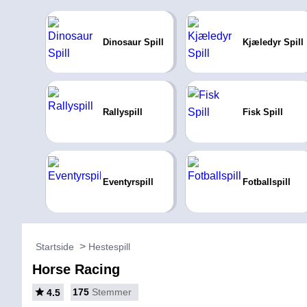
Dinosaur Spill
Kjæledyr Spill
Rallyspill
Fisk Spill
Eventyrspill
Fotballspill
Startside
Hestespill
Horse Racing
175
Stemmer
4.5