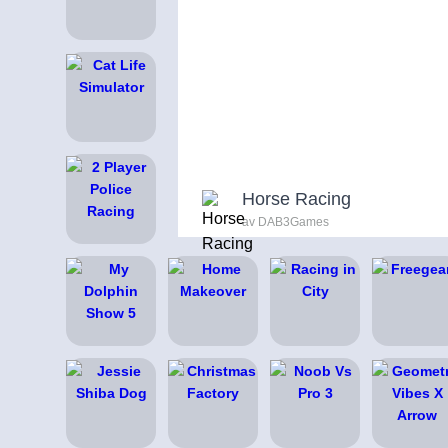
Horse Racing
av DAB3Games