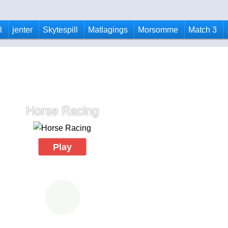
l
jenter
Skytespill
Matlagings
Morsomme
Match 3
Horse Racing
Play