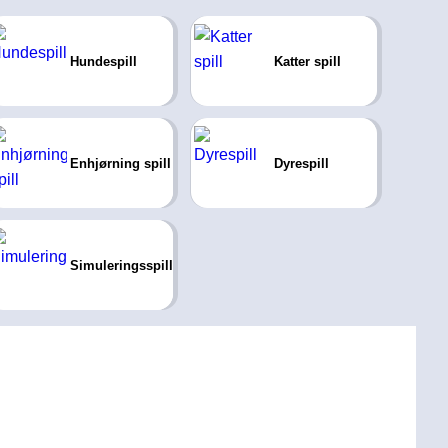
Hundespill
Katter spill
Enhjørning spill
Dyrespill
Simuleringsspill