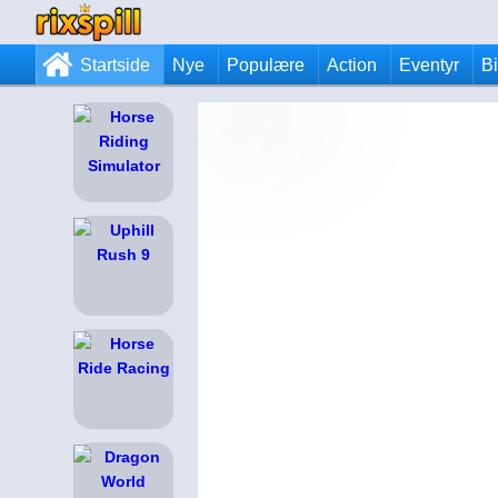
Startside
Nye
Populære
Action
Eventyr
Bi