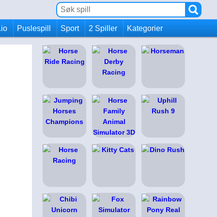
.io
Puslespill
Sport
2 Spiller
Kategorier