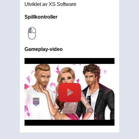
Utviklet av XS Software
Spillkontroller
Gameplay-video