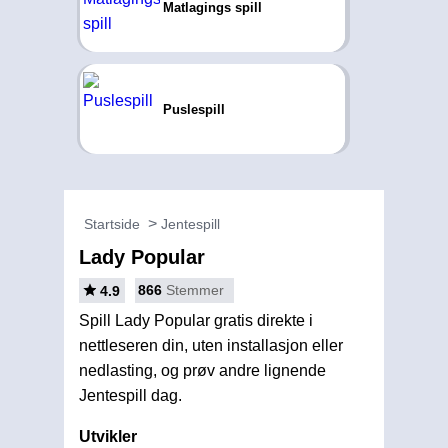
Matlagings spill
Puslespill
Startside
Jentespill
Lady Popular
866
Stemmer
4.9
Spill Lady Popular gratis direkte i
nettleseren din, uten installasjon eller
nedlasting, og prøv andre lignende
Jentespill dag.
Utvikler