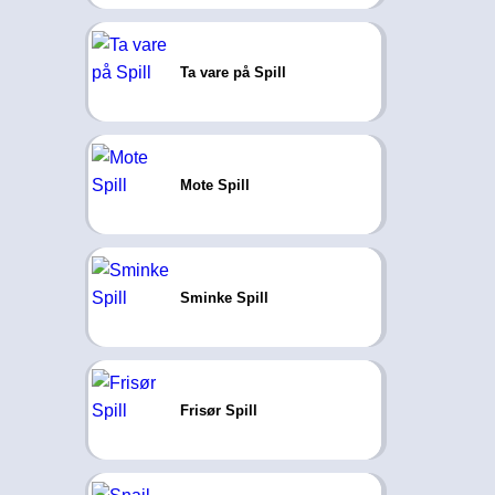
Ta vare på Spill
Mote Spill
Sminke Spill
Frisør Spill