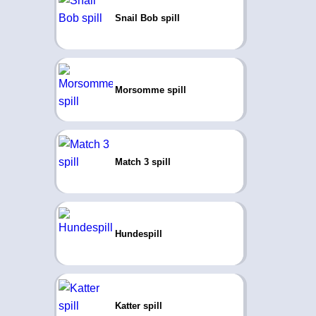
Snail Bob spill
Morsomme spill
Match 3 spill
Hundespill
Katter spill