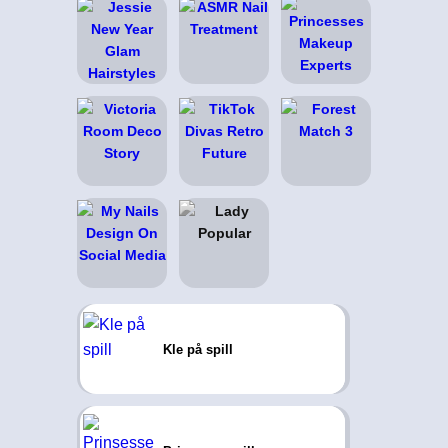
Kle på spill