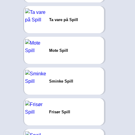
Ta vare på Spill
Mote Spill
Sminke Spill
Frisør Spill