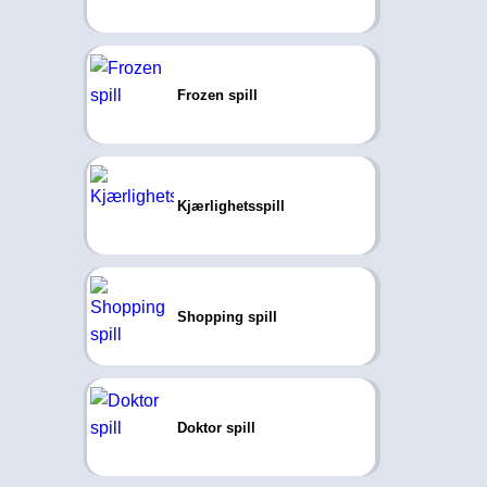
Frozen spill
Kjærlighetsspill
Shopping spill
Doktor spill