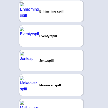
Enhjørning spill
Eventyrspill
Jentespill
Makeover spill