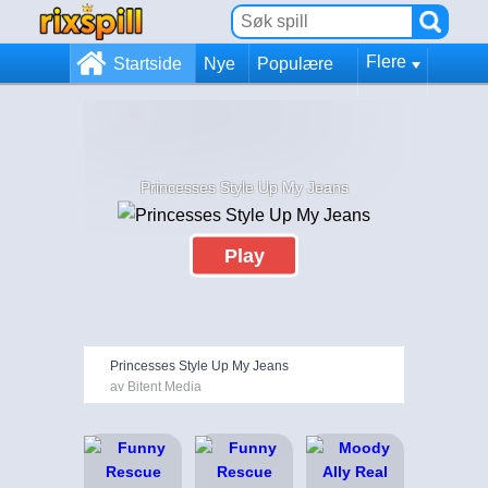
Flere
Startside
Nye
Populære
Princesses Style Up My Jeans
Play
Princesses Style Up My Jeans
av Bitent Media