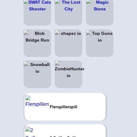
Flerspillerspill