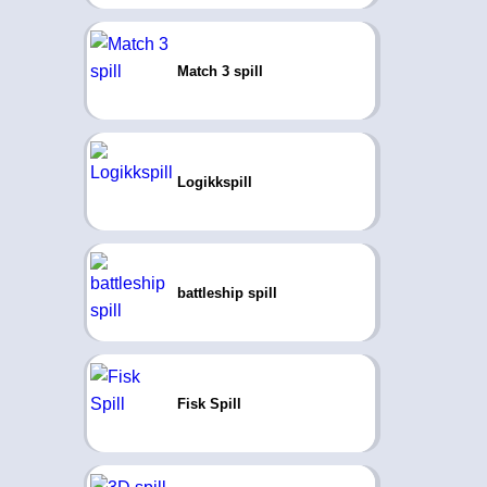
Match 3 spill
Logikkspill
battleship spill
Fisk Spill