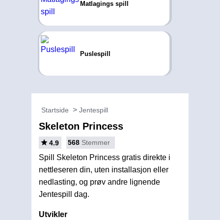
Matlagings spill
Puslespill
Startside
Jentespill
Skeleton Princess
568
Stemmer
4.9
Spill Skeleton Princess gratis direkte i
nettleseren din, uten installasjon eller
nedlasting, og prøv andre lignende
Jentespill dag.
Utvikler