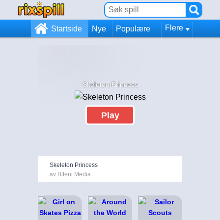
Flere
Startside
Nye
Populære
Skeleton Princess
Play
Skeleton Princess
av Bitent Media