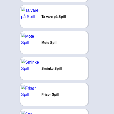
Ta vare på Spill
Mote Spill
Sminke Spill
Frisør Spill