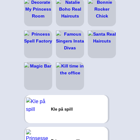
Kle på spill