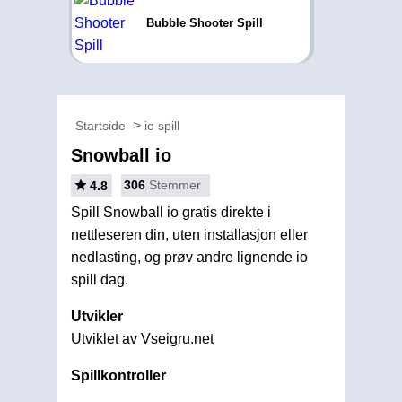
Bubble Shooter Spill
Startside
io spill
Snowball io
306
Stemmer
4.8
Spill Snowball io gratis direkte i
nettleseren din, uten installasjon eller
nedlasting, og prøv andre lignende io
spill dag.
Utvikler
Utviklet av Vseigru.net
Spillkontroller