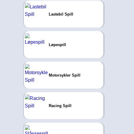
Lastebil Spill
Løpespill
Motorsykler Spill
Racing Spill