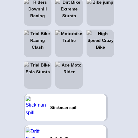
Stickman spill