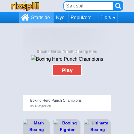
Flere
Startside
Nye
Populære
Boxing Hero Punch Champions
Play
Boxing Hero Punch Champions
av Playtouch