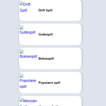
Drift Spill
Guttespill
Boksespill
Populære spill