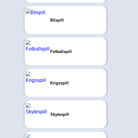
Bilspill
Fotballspill
Krigsspill
Skytespill