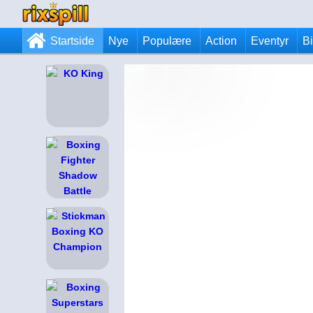
Startside
Nye
Populære
Action
Eventyr
Bi