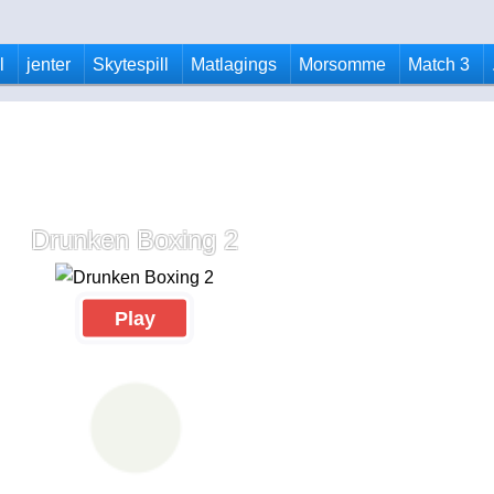
l
jenter
Skytespill
Matlagings
Morsomme
Match 3
Drunken Boxing 2
Play