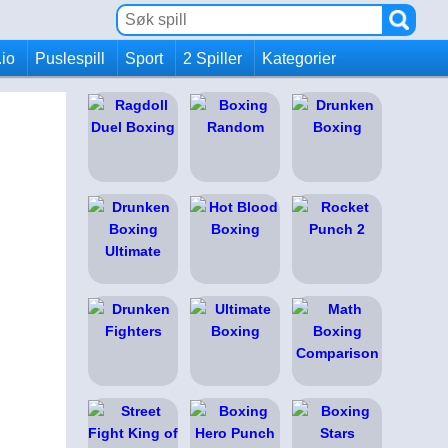
.io
Puslespill
Sport
2 Spiller
Kategorier