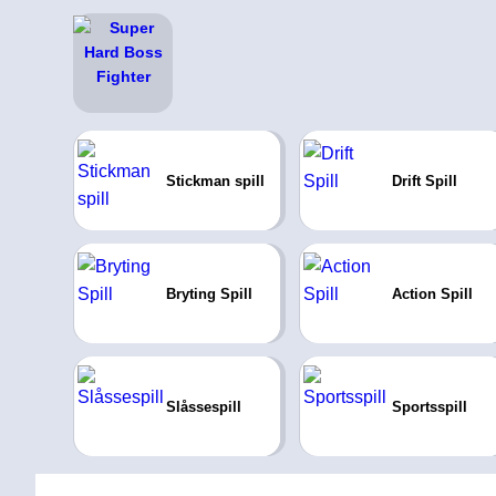
Stickman spill
Drift Spill
Bryting Spill
Action Spill
Slåssespill
Sportsspill