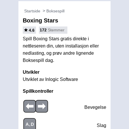
Startside
Boksespill
Boxing Stars
172
Stemmer
4.6
Spill Boxing Stars gratis direkte i
nettleseren din, uten installasjon eller
nedlasting, og prøv andre lignende
Boksespill dag.
Utvikler
Utviklet av Inlogic Software
Spillkontroller
Bevegelse
A,D
Slag