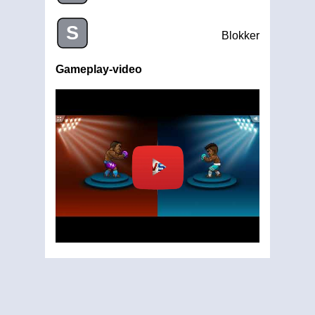
S
Blokker
Gameplay-video