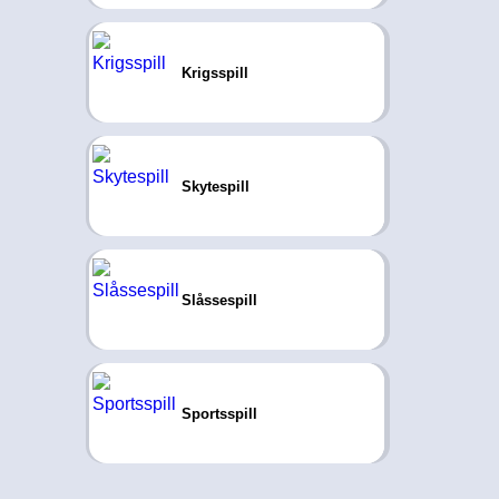
Krigsspill
Skytespill
Slåssespill
Sportsspill