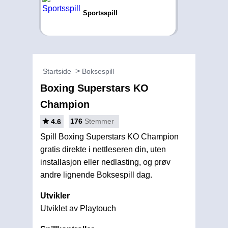
Sportsspill
Startside
Boksespill
Boxing Superstars KO
Champion
176
Stemmer
4.6
Spill Boxing Superstars KO Champion
gratis direkte i nettleseren din, uten
installasjon eller nedlasting, og prøv
andre lignende Boksespill dag.
Utvikler
Utviklet av Playtouch