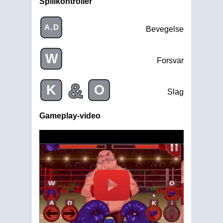
Spillkontroller
A,D
Bevegelse
W
Forsvar
&
K
O
Slag
Gameplay-video