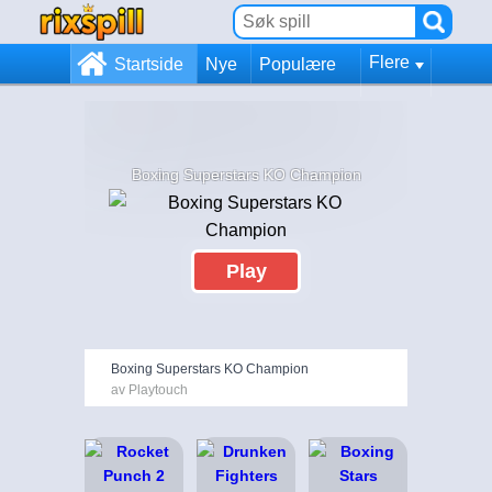
Flere
Startside
Nye
Populære
Boxing Superstars KO Champion
Play
Boxing Superstars KO Champion
av Playtouch