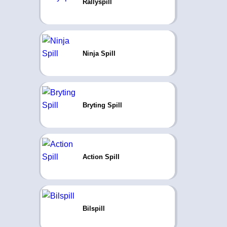
Rallyspill
Ninja Spill
Bryting Spill
Action Spill
Bilspill