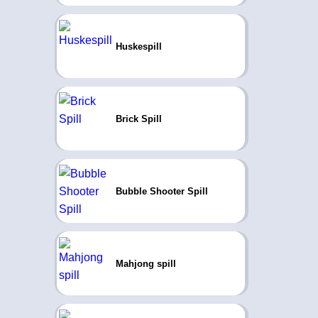
Huskespill
Brick Spill
Bubble Shooter Spill
Mahjong spill