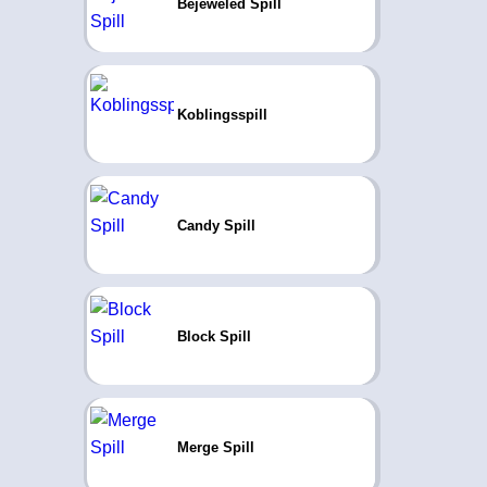
Bejeweled Spill
Koblingsspill
Candy Spill
Block Spill
Merge Spill