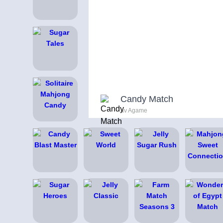
Candy Match
av Agame