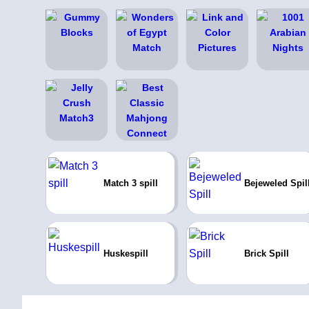
Match 3 spill
Bejeweled Spil
Huskespill
Brick Spill