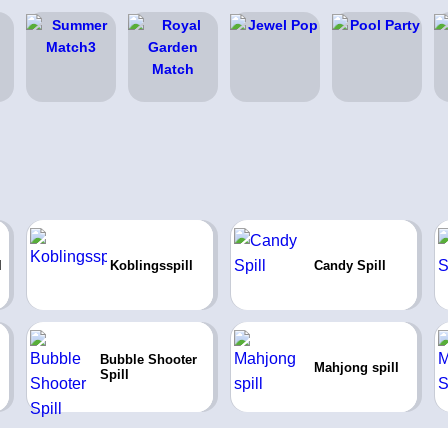
l
Koblingsspill
Candy Spill
Bubble Shooter
Mahjong spill
Spill