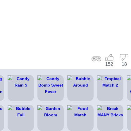
152
18