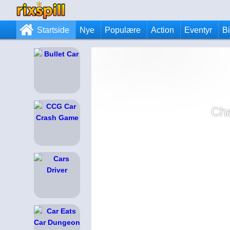
Startside
Nye
Populære
Action
Eventyr
Bi
Cha