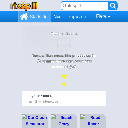
Flere
Startside
Nye
Populære
Fly Car Stunt 4
Dette spillet støttes ikke på enheten din
😞. Vennligst prøv våre andre spill
nedenfor! 😄🎮
Fly Car Stunt 4
av RHM Interactive