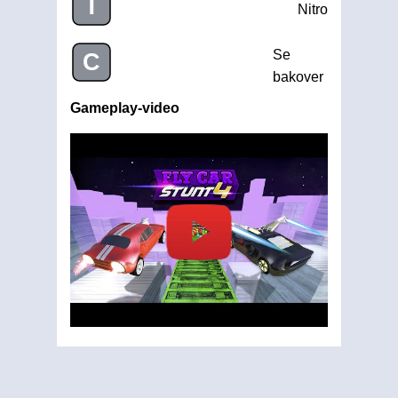
T
Nitro
Se
C
bakover
Gameplay-video