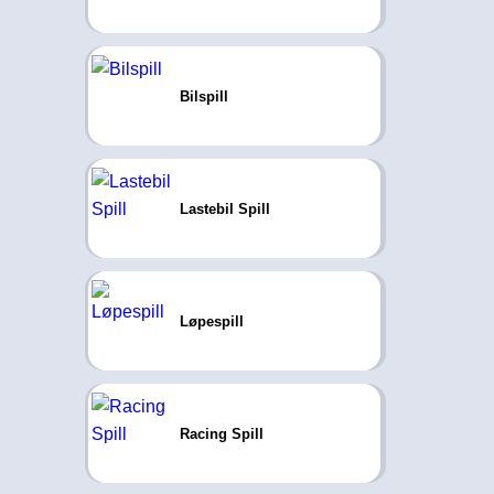
Bilspill
Lastebil Spill
Løpespill
Racing Spill