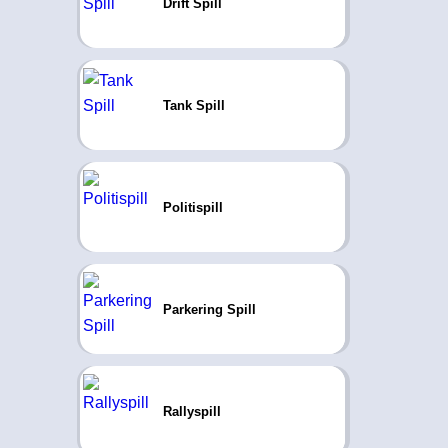
Drift Spill
Tank Spill
Politispill
Parkering Spill
Rallyspill