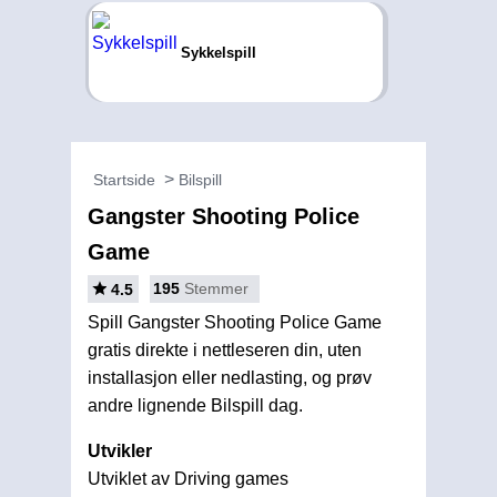
Sykkelspill
Startside
Bilspill
Gangster Shooting Police
Game
195
Stemmer
4.5
Spill Gangster Shooting Police Game
gratis direkte i nettleseren din, uten
installasjon eller nedlasting, og prøv
andre lignende Bilspill dag.
Utvikler
Utviklet av Driving games