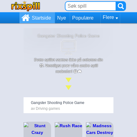
Flere
Startside
Nye
Populære
Gangster Shooting Police Game
Dette spillet støttes ikke på enheten din
😞. Vennligst prøv våre andre spill
nedenfor! 😄🎮
Gangster Shooting Police Game
av Driving games