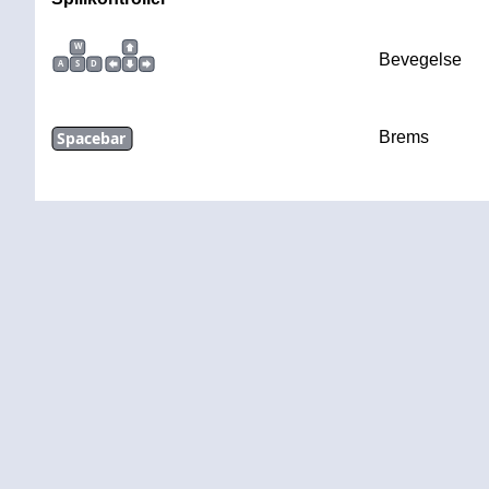
W
Bevegelse
A
S
D
Spacebar
Brems