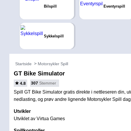
Bilspill
Eventyrspill
Sykkelspill
Startside
Motorsykler Spill
GT Bike Simulator
307
Stemmer
4.8
Spill GT Bike Simulator gratis direkte i nettleseren din, ut
nedlasting, og prøv andre lignende Motorsykler Spill dag
Utvikler
Utviklet av Virtua Games
Spillkontroller