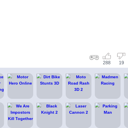
288
19