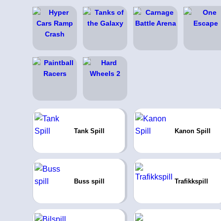
Tank Spill
Kanon Spill
Buss spill
Trafikkspill