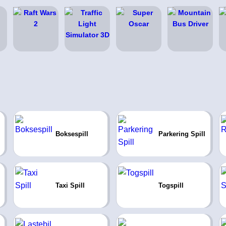
Boksespill
Parkering Spill
Taxi Spill
Togspill