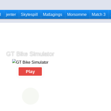
l
jenter
Skytespill
Matlagings
Morsomme
Match 3
GT Bike Simulator
Play