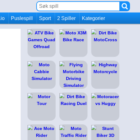
.io
Puslespill
Sport
2 Spiller
Kategorier