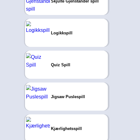
Skjulte Gjenstander spill
Logikkspill
Quiz Spill
Jigsaw Puslespill
Kjærlighetsspill