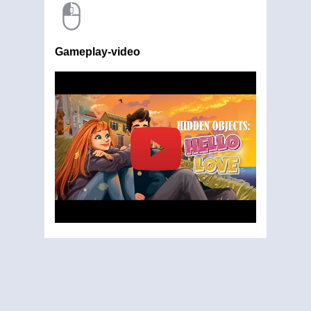
Gameplay-video