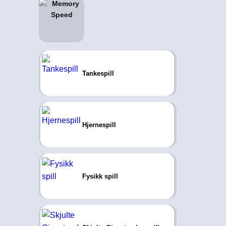
Tankespill
Hjernespill
Fysikk spill