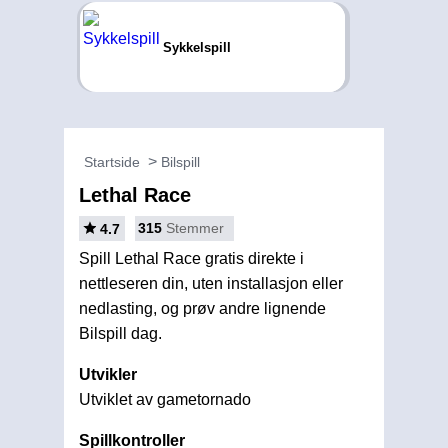
Sykkelspill
Startside
Bilspill
Lethal Race
315
Stemmer
4.7
Spill Lethal Race gratis direkte i
nettleseren din, uten installasjon eller
nedlasting, og prøv andre lignende
Bilspill dag.
Utvikler
Utviklet av gametornado
Spillkontroller