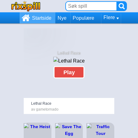
Flere
Startside
Nye
Populære
Lethal Race
Play
Lethal Race
av gametornado