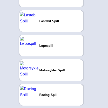
Lastebil Spill
Løpespill
Motorsykler Spill
Racing Spill