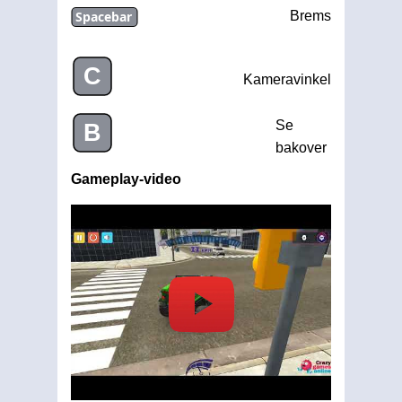
Spacebar
Brems
C
Kameravinkel
Se
B
bakover
Gameplay-video