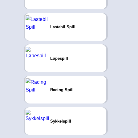
Lastebil Spill
Løpespill
Racing Spill
Sykkelspill