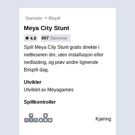
Startside
Bilspill
Meya City Stunt
607
Stemmer
4.9
Spill Meya City Stunt gratis direkte i
nettleseren din, uten installasjon eller
nedlasting, og prøv andre lignende
Bilspill dag.
Utvikler
Utviklet av Meyagames
Spillkontroller
W
Kjøring
A
S
D