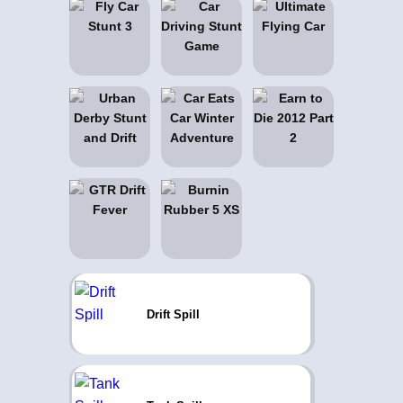
Drift Spill