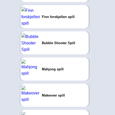
Finn forskjellen spill
Bubble Shooter Spill
Mahjong spill
Makeover spill