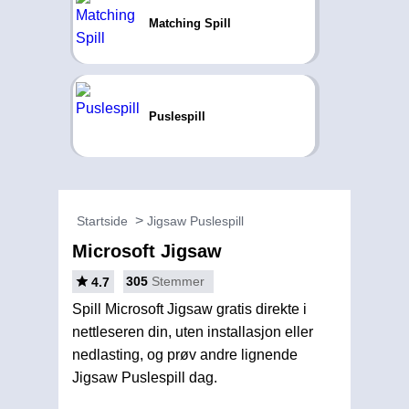
Matching Spill
Puslespill
Startside
Jigsaw Puslespill
Microsoft Jigsaw
305
Stemmer
4.7
Spill Microsoft Jigsaw gratis direkte i
nettleseren din, uten installasjon eller
nedlasting, og prøv andre lignende
Jigsaw Puslespill dag.