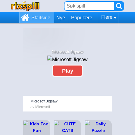
Flere
Startside
Nye
Populære
Microsoft Jigsaw
Play
Microsoft Jigsaw
av Microsoft