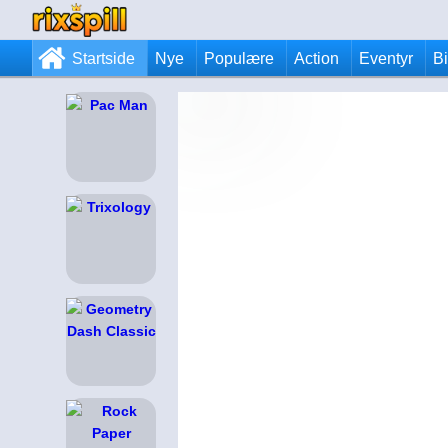
Startside
Nye
Populære
Action
Eventyr
Bi