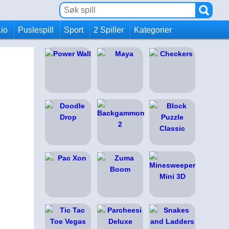
.io
Puslespill
Sport
2 Spiller
Kategorier