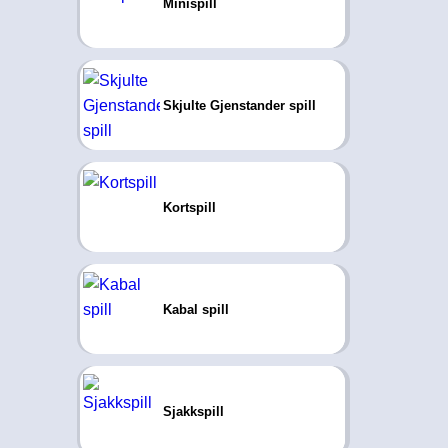
Minispill
Skjulte Gjenstander spill
Kortspill
Kabal spill
Sjakkspill