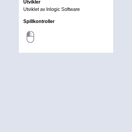
Utvikler
Utviklet av Inlogic Software
Spillkontroller