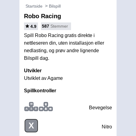
Startside
Bilspill
Robo Racing
587
Stemmer
4.9
Spill Robo Racing gratis direkte i
nettleseren din, uten installasjon eller
nedlasting, og prøv andre lignende
Bilspill dag.
Utvikler
Utviklet av Agame
Spillkontroller
W
Bevegelse
A
S
D
X
Nitro