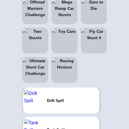
Drift Spill