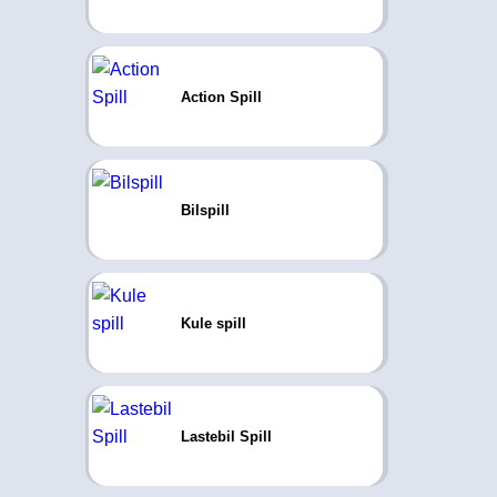
Action Spill
Bilspill
Kule spill
Lastebil Spill