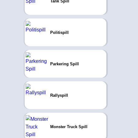
Tank Spill
Politispill
Parkering Spill
Rallyspill
Monster Truck Spill