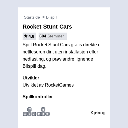
Startside
Bilspill
Rocket Stunt Cars
604
Stemmer
4.8
Spill Rocket Stunt Cars gratis direkte i
nettleseren din, uten installasjon eller
nedlasting, og prøv andre lignende
Bilspill dag.
Utvikler
Utviklet av RocketGames
Spillkontroller
W
Kjøring
A
S
D