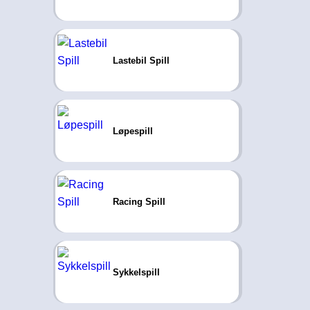
Lastebil Spill
Løpespill
Racing Spill
Sykkelspill