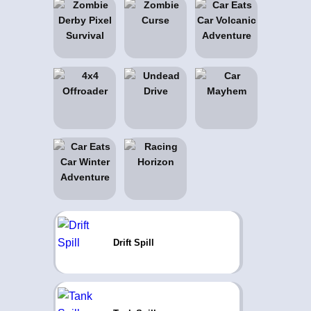
Drift Spill