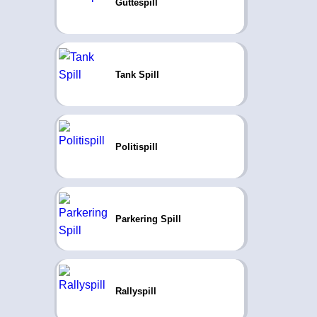
Guttespill
Tank Spill
Politispill
Parkering Spill
Rallyspill