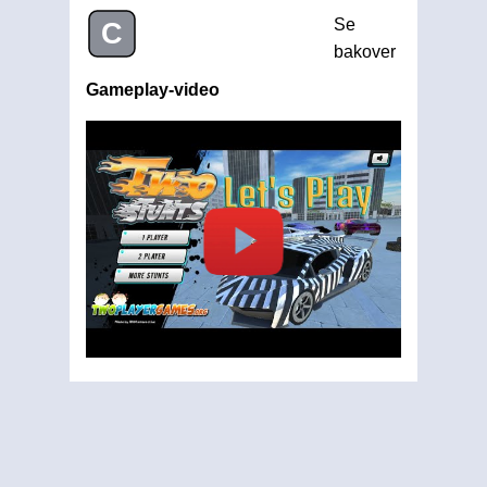
Se
C
bakover
Gameplay-video