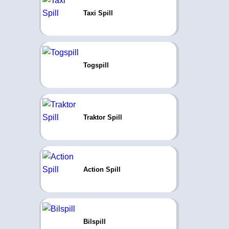
Taxi Spill
Togspill
Traktor Spill
Action Spill
Bilspill