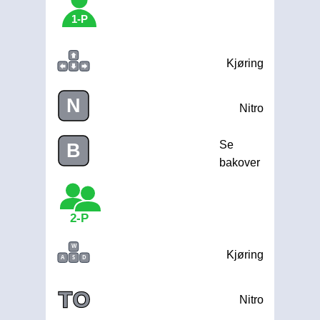
1-P
Kjøring
N
Nitro
Se
B
bakover
2-P
W
Kjøring
A
S
D
TO
Nitro