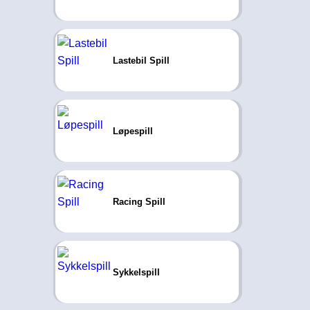
Lastebil Spill
Løpespill
Racing Spill
Sykkelspill