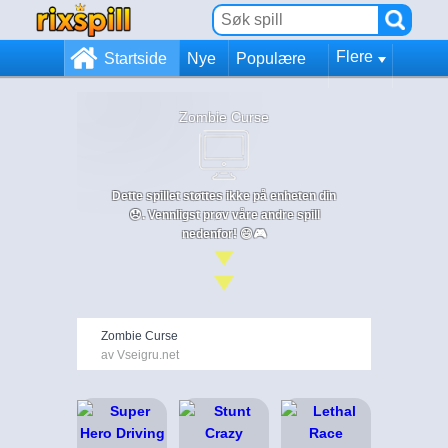
Flere
Startside
Nye
Populære
Zombie Curse
Dette spillet støttes ikke på enheten din
😞. Vennligst prøv våre andre spill
nedenfor! 😄🎮
Zombie Curse
av Vseigru.net