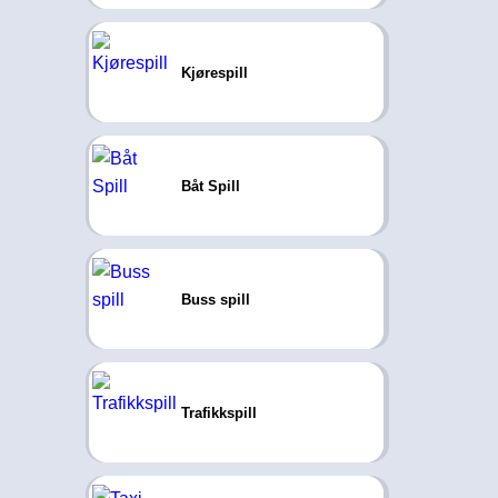
Kjørespill
Båt Spill
Buss spill
Trafikkspill