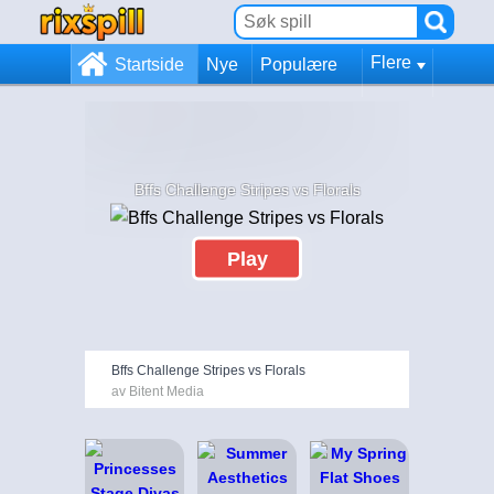
Flere
Startside
Nye
Populære
Bffs Challenge Stripes vs Florals
Play
Bffs Challenge Stripes vs Florals
av Bitent Media