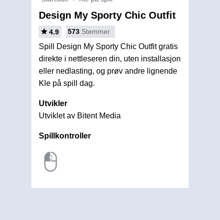
Design My Sporty Chic Outfit
573
Stemmer
4.9
Spill Design My Sporty Chic Outfit gratis
direkte i nettleseren din, uten installasjon
eller nedlasting, og prøv andre lignende
Kle på spill dag.
Utvikler
Utviklet av Bitent Media
Spillkontroller