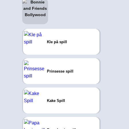
Kle på spill
Prinsesse spill
Kake Spill