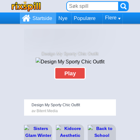
Flere
Startside
Nye
Populære
Design My Sporty Chic Outfit
Play
Design My Sporty Chic Outfit
av Bitent Media