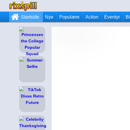
Startside
Nye
Populære
Action
Eventyr
Bi