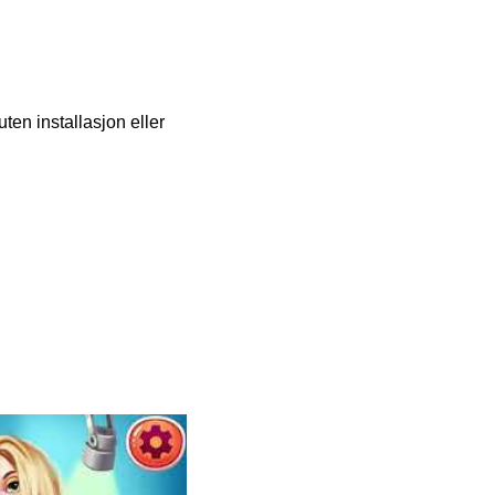
uten installasjon eller