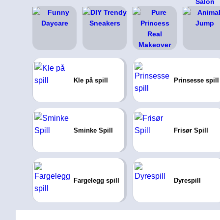
Kle på spill
Prinsesse spill
Sminke Spill
Frisør Spill
Fargelegg spill
Dyrespill