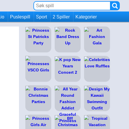
.io
Puslespill
Sport
2 Spiller
Kategorier