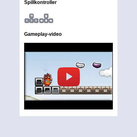
Spillkontroller
W
A
S
D
Gameplay-video