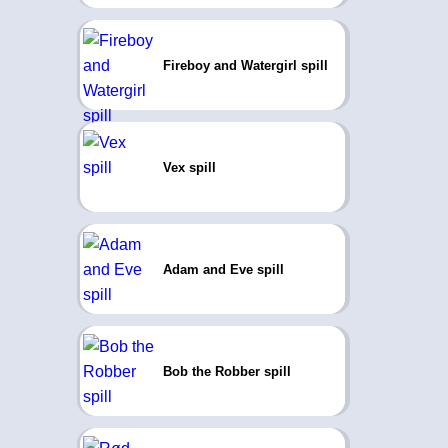
Fireboy and Watergirl spill
Vex spill
Adam and Eve spill
Bob the Robber spill