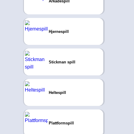
Arkadespill
Hjernespill
Stickman spill
Heltespill
Plattformspill