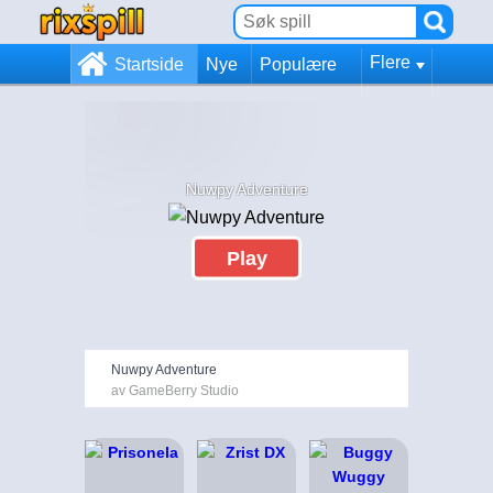
Flere
Startside
Nye
Populære
Nuwpy Adventure
Play
Nuwpy Adventure
av GameBerry Studio