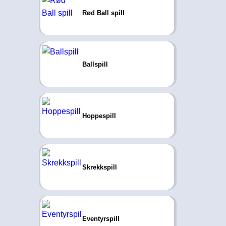
Rød Ball spill
Ballspill
Hoppespill
Skrekkspill
Eventyrspill