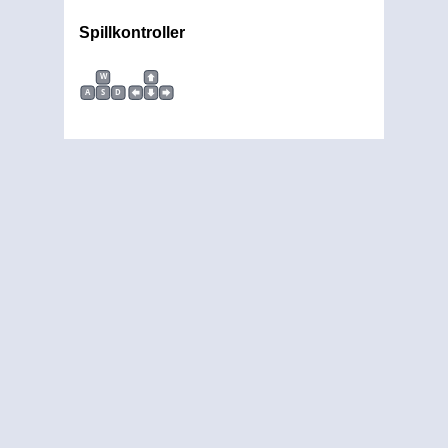
Spillkontroller
W
A
S
D