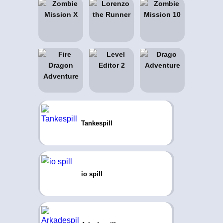
Tankespill
io spill