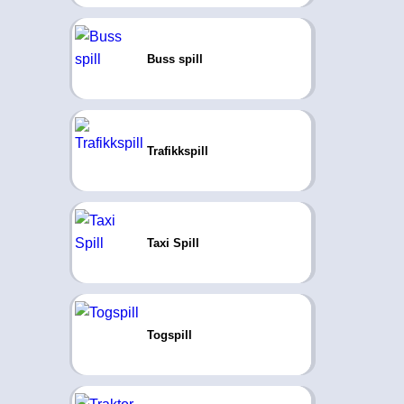
Buss spill
Trafikkspill
Taxi Spill
Togspill