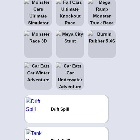
Drift Spill