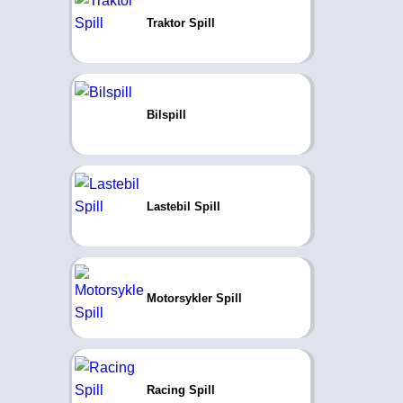
Traktor Spill
Bilspill
Lastebil Spill
Motorsykler Spill
Racing Spill