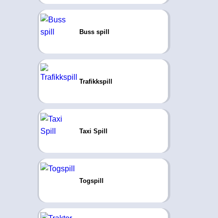
Buss spill
Trafikkspill
Taxi Spill
Togspill