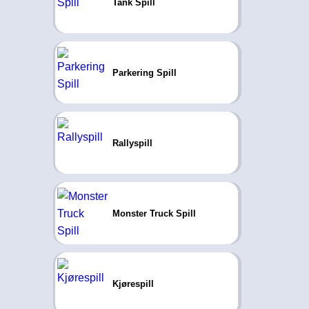
Tank Spill
Parkering Spill
Rallyspill
Monster Truck Spill
Kjørespill