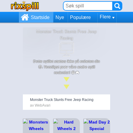
Flere
Startside
Nye
Populære
Monster Truck Stunts Free Jeep
Racing
Dette spillet støttes ikke på enheten din
😞. Vennligst prøv våre andre spill
nedenfor! 😄🎮
Monster Truck Stunts Free Jeep Racing
av WebAvari