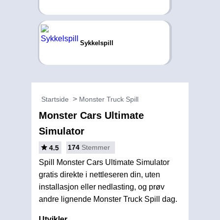
Sykkelspill
Startside
Monster Truck Spill
Monster Cars Ultimate
Simulator
174
Stemmer
4.5
Spill Monster Cars Ultimate Simulator
gratis direkte i nettleseren din, uten
installasjon eller nedlasting, og prøv
andre lignende Monster Truck Spill dag.
Utvikler