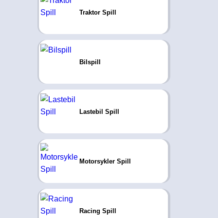
Traktor Spill
Bilspill
Lastebil Spill
Motorsykler Spill
Racing Spill