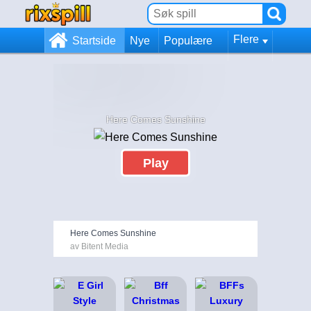
Flere
Startside
Nye
Populære
Here Comes Sunshine
Play
Here Comes Sunshine
av Bitent Media