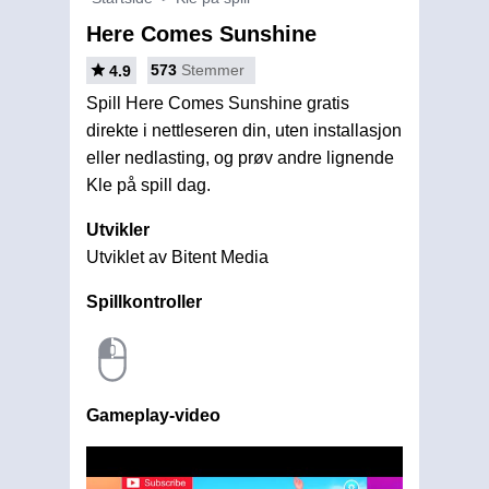
Here Comes Sunshine
573
Stemmer
4.9
Spill Here Comes Sunshine gratis
direkte i nettleseren din, uten installasjon
eller nedlasting, og prøv andre lignende
Kle på spill dag.
Utvikler
Utviklet av Bitent Media
Spillkontroller
Gameplay-video