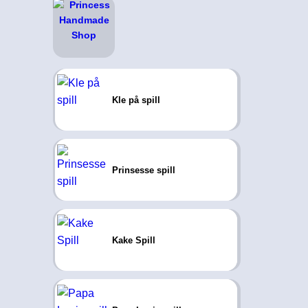
Kle på spill
Prinsesse spill
Kake Spill