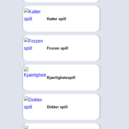
Katter spill
Frozen spill
Kjærlighetsspill
Doktor spill