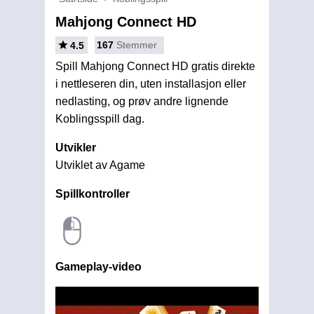
Mahjong Connect HD
167
Stemmer
4.5
Spill Mahjong Connect HD gratis direkte
i nettleseren din, uten installasjon eller
nedlasting, og prøv andre lignende
Koblingsspill dag.
Utvikler
Utviklet av Agame
Spillkontroller
Gameplay-video