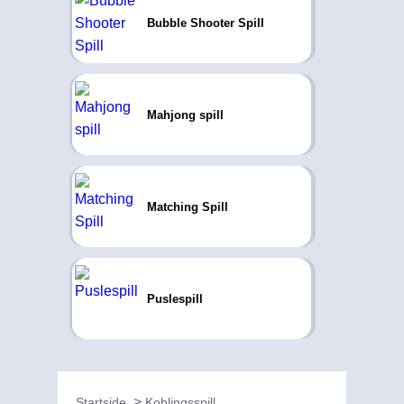
Bubble Shooter Spill
Mahjong spill
Matching Spill
Puslespill
Startside
Koblingsspill