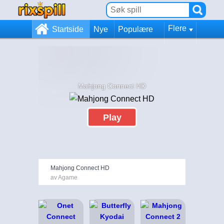
Flere
Startside
Nye
Populære
Mahjong Connect HD
Play
Mahjong Connect HD
av Agame