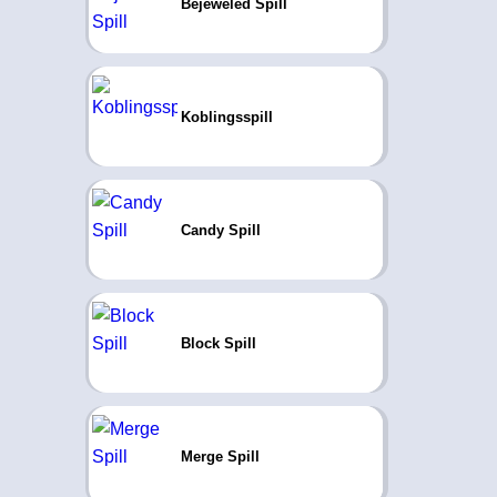
Bejeweled Spill
Koblingsspill
Candy Spill
Block Spill
Merge Spill