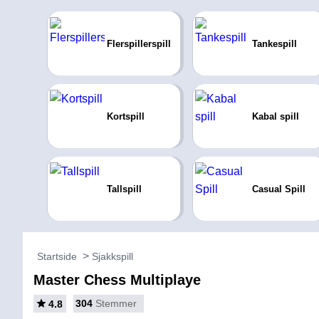
Flerspillerspill
Tankespill
Kortspill
Kabal spill
Tallspill
Casual Spill
Startside
Sjakkspill
Master Chess Multiplaye
304
Stemmer
4.8