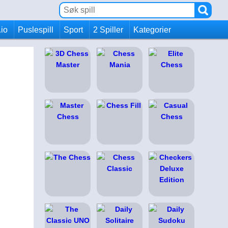
.io
Puslespill
Sport
2 Spiller
Kategorier