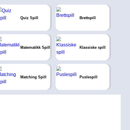
Quiz Spill
Brettspill
Matematikk Spill
Klassiske spill
Matching Spill
Puslespill