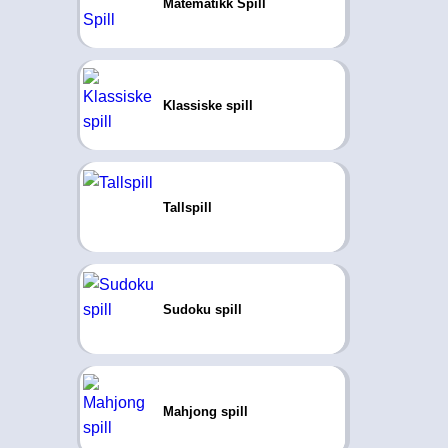
Matematikk Spill
Klassiske spill
Tallspill
Sudoku spill
Mahjong spill