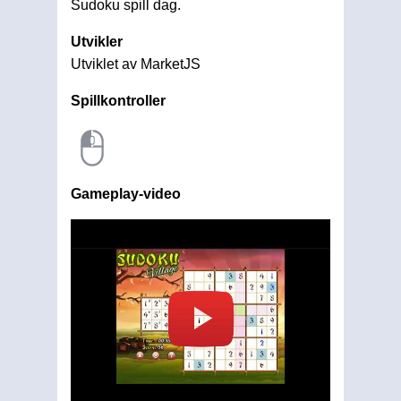
Sudoku spill dag.
Utvikler
Utviklet av MarketJS
Spillkontroller
Gameplay-video