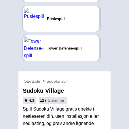
Puslespill
Tower Defense-spill
Startside
Sudoku spill
Sudoku Village
127
Stemmer
4.3
Spill Sudoku Village gratis direkte i
nettleseren din, uten installasjon eller
nedlasting, og prøv andre lignende