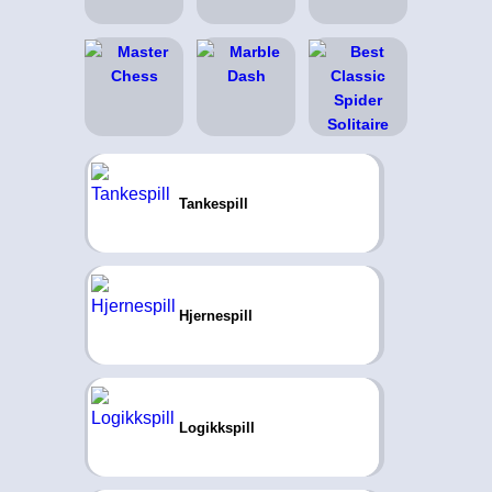
Tankespill
Hjernespill
Logikkspill