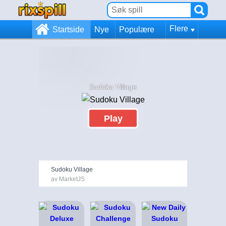
Flere
Startside
Nye
Populære
Sudoku Village
Play
Sudoku Village
av MarketJS